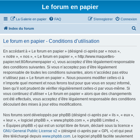
Le forum en papier
La Galerie en papier
FAQ
S’enregistrer
Connexion
R
Index du forum
e
Le forum en papier - Conditions d’utilisation
c
h
En accédant à « Le forum en papier » (désigné ci-après par « nous »,
« notre », « nos », « Le forum en papier », « http://www.maquettes-
e
papier.net:80/forumenpapier »), vous acceptez d’être légalement responsable
r
des conditions suivantes. Si vous n’acceptez pas d’être légalement
responsable de toutes les conditions suivantes, alors n’accédez pas et/ou
c
n’utilisez pas « Le forum en papier ». Nous pouvons modifier celles-ci à
h
n’importe quel moment et nous ferons tout pour que vous en soyez informé,
bien qu’il soit prudent de vérifier régulièrement celles-ci par vous-même. Si
e
vous continuez d’utiliser « Le forum en papier » alors que des changements
r
ont été effectués, vous acceptez d’être légalement responsable des conditions
découlant des mises à jour et/ou modifications.
Nos forums sont développés par phpBB (désigné ci-après par « ils », « eux »,
« leur », « logiciel phpBB », « www.phpbb.com », « phpBB Limited »,
« Équipes phpBB ») qui est un script libre de forum, déclaré sous la licence «
GNU General Public License v2
» (désigné ci-après par « GPL ») et qui peut
être téléchargé depuis
www.phpbb.com
. Le logiciel phpBB facilite seulement