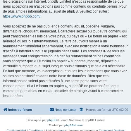
les discussions sur Internet. phpBB Limited n’est pas responsable de ce que
nous acceptons ou n’acceptons pas comme contenu ou conduite permis. Pour
de plus amples informations au sujet de phpBB, veuillez consulter :
https://www.phpbb.com/
.
Vous acceptez de ne pas publier de contenu abusif, obscène, vulgaire,
diffamatoire, choquant, menaçant, à caractère sexuel ou tout autre contenu qui
peut transgresser les lois de votre pays, du pays où « Le forum en papier » est
hébergé ou les lois internationales. Le faire peut vous mener à un
bannissement immédiat et permanent, avec une notification à votre fournisseur
d’accès à Internet si nous le jugeons nécessaire. Les adresses IP de tous les
messages sont enregistrées pour aider au renforcement de ces conditions.
Vous acceptez que « Le forum en papier » supprime, modifie, déplace ou
verrouille n’importe quel sujet lorsque nous estimons que cela est nécessaire.
En tant que membre, vous acceptez que toutes les informations que vous avez
saisies soient stockées dans notre base de données. Bien que ces
informations ne soient pas diffusées à une tierce partie sans votre
consentement, ni « Le forum en papier », ni phpBB ne pourront être tenus
comme responsables en cas de tentative de piratage visant à compromettre
les données.
Index du forum
Nous contacter
Heures au format
UTC+02:00
Développé par
phpBB
® Forum Software © phpBB Limited
Traduit par
phpBB-fr.com
Confidentialité
|
Conditions
| Style par
buzuc
| Images et design par
Calamansi Designs