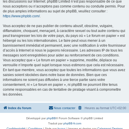
les discussions sur Internet. phpBB Limited n’est pas responsable de ce que
nous acceptons ou n’acceptons pas comme contenu ou conduite permis. Pour
de plus amples informations au sujet de phpBB, veuillez consulter :
https://www.phpbb.com/
.
Vous acceptez de ne pas publier de contenu abusif, obscène, vulgaire,
diffamatoire, choquant, menaçant, à caractère sexuel ou tout autre contenu qui
peut transgresser les lois de votre pays, du pays où « Le forum en papier » est
hébergé ou les lois internationales. Le faire peut vous mener à un
bannissement immédiat et permanent, avec une notification à votre fournisseur
d’accès à Internet si nous le jugeons nécessaire. Les adresses IP de tous les
messages sont enregistrées pour aider au renforcement de ces conditions.
Vous acceptez que « Le forum en papier » supprime, modifie, déplace ou
verrouille n’importe quel sujet lorsque nous estimons que cela est nécessaire.
En tant que membre, vous acceptez que toutes les informations que vous avez
saisies soient stockées dans notre base de données. Bien que ces
informations ne soient pas diffusées à une tierce partie sans votre
consentement, ni « Le forum en papier », ni phpBB ne pourront être tenus
comme responsables en cas de tentative de piratage visant à compromettre
les données.
Index du forum
Nous contacter
Heures au format
UTC+02:00
Développé par
phpBB
® Forum Software © phpBB Limited
Traduit par
phpBB-fr.com
Confidentialité
|
Conditions
| Style par
buzuc
| Images et design par
Calamansi Designs