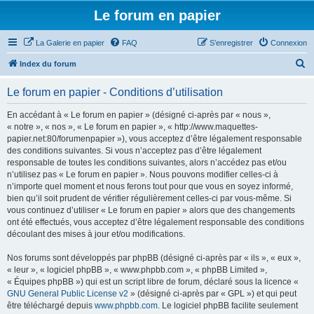
Le forum en papier
La Galerie en papier
FAQ
S’enregistrer
Connexion
R
Index du forum
e
Le forum en papier - Conditions d’utilisation
c
h
En accédant à « Le forum en papier » (désigné ci-après par « nous »,
« notre », « nos », « Le forum en papier », « http://www.maquettes-
e
papier.net:80/forumenpapier »), vous acceptez d’être légalement responsable
r
des conditions suivantes. Si vous n’acceptez pas d’être légalement
responsable de toutes les conditions suivantes, alors n’accédez pas et/ou
c
n’utilisez pas « Le forum en papier ». Nous pouvons modifier celles-ci à
h
n’importe quel moment et nous ferons tout pour que vous en soyez informé,
bien qu’il soit prudent de vérifier régulièrement celles-ci par vous-même. Si
e
vous continuez d’utiliser « Le forum en papier » alors que des changements
r
ont été effectués, vous acceptez d’être légalement responsable des conditions
découlant des mises à jour et/ou modifications.
Nos forums sont développés par phpBB (désigné ci-après par « ils », « eux »,
« leur », « logiciel phpBB », « www.phpbb.com », « phpBB Limited »,
« Équipes phpBB ») qui est un script libre de forum, déclaré sous la licence «
GNU General Public License v2
» (désigné ci-après par « GPL ») et qui peut
être téléchargé depuis
www.phpbb.com
. Le logiciel phpBB facilite seulement